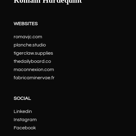
Romain Hurdequint
WEBSITES
romavjc.com
planche.studio
tigerclaw.supplies
thedailyboard.co
maconnexion.com
fabricaminervae.fr
SOCIAL
Linkedin
Instagram
Facebook