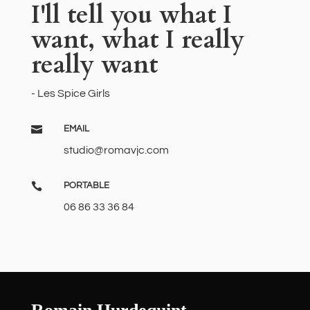
I'll tell you what I
want, what I really
really want
- Les Spice Girls

EMAIL
studio@romavjc.com

PORTABLE
06 86 33 36 84